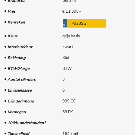
Brandstof
Benzine
Prijs
€ 11.395,-
Kenteken
P928SG
Kleur
grijs basis
Interieurkleur
zwart
Bekleding
Stof
BTW/Marge
BTW
Aantal cilinders
3
Emissieklasse
6
Cilinderinhoud
999 CC
Vermogen
69 PK
100% onderhouden?
Topsnelheid
164 km/h