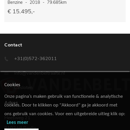
Benzine
-
2018
-
79.685km
€ 15.495,-
Contact
+31(0)572-362011
info@vandenbeltraalte.nl
Cookies
Gesloten
Onze pagina’s maken gebruik van functionele & analytische
Adres
cookies. Door te klikken op "Akkoord" ga je akkoord met
ons gebruik van cookies. Voor een uitgebreide uitleg klik op:
Heesweg 21
Lees meer
8102 HJ Raalte