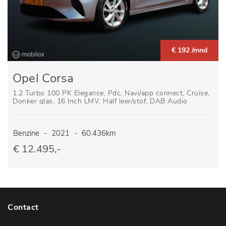
€ 192 /mnd
Opel Corsa
1.2 Turbo 100 PK Elegance, Pdc, Navi/app connect, Cruise,
Donker glas, 16 Inch LMV, Half leer/stof, DAB Audio
Benzine
-
2021
-
60.436km
€ 12.495,-
Contact