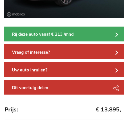
Rij deze auto vanaf € 213 /mnd
Vraag of interesse?
Uw auto inruilen?
Dit voertuig delen
Prijs:
€ 13.895,-