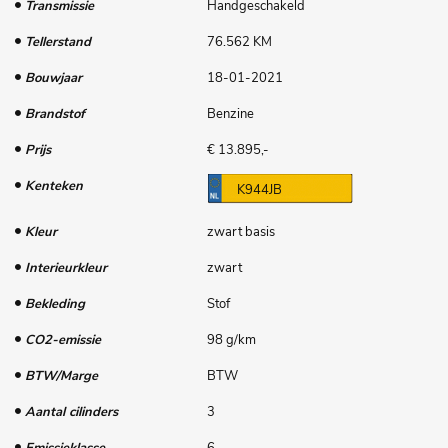
Transmissie
Handgeschakeld
Tellerstand
76.562 KM
Bouwjaar
18-01-2021
Brandstof
Benzine
Prijs
€ 13.895,-
Kenteken
K944JB
Kleur
zwart basis
Interieurkleur
zwart
Bekleding
Stof
CO2-emissie
98 g/km
BTW/Marge
BTW
Aantal cilinders
3