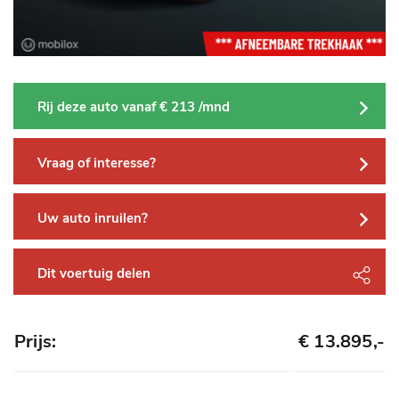
Rij deze auto vanaf € 213 /mnd
Vraag of interesse?
Uw auto inruilen?
Dit voertuig delen
Prijs:
€ 13.895,-