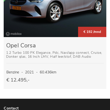
€ 192 /mnd
Opel Corsa
1.2 Turbo 100 PK Elegance, Pdc, Navi/app connect, Cruise,
Donker glas, 16 Inch LMV, Half leer/stof, DAB Audio
Benzine
-
2021
-
60.436km
€ 12.495,-
Contact