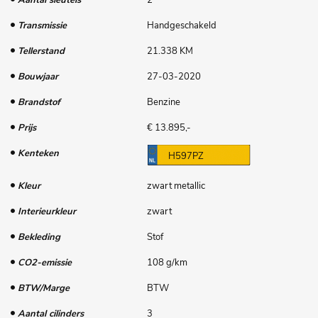
Aantal sleutels
2
Transmissie
Handgeschakeld
Tellerstand
21.338 KM
Bouwjaar
27-03-2020
Brandstof
Benzine
Prijs
€ 13.895,-
Kenteken
H597PZ
Kleur
zwart metallic
Interieurkleur
zwart
Bekleding
Stof
CO2-emissie
108 g/km
BTW/Marge
BTW
Aantal cilinders
3