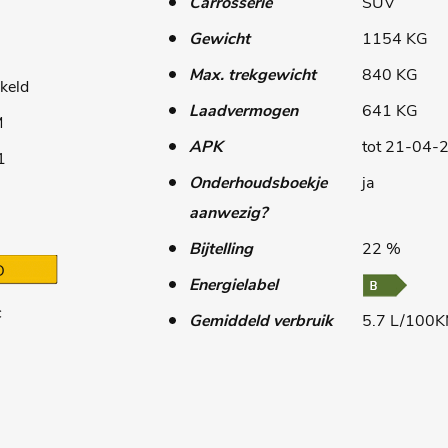
Carrosserie
SUV
Gewicht
1154 KG
Max. trekgewicht
840 KG
keld
Laadvermogen
641 KG
M
APK
tot 21-04-
1
Onderhoudsboekje
ja
aanwezig?
Bijtelling
22 %
D
Energielabel
c
Gemiddeld verbruik
5.7 L/100