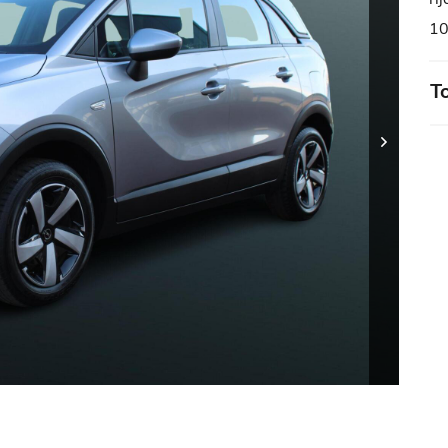
10
To