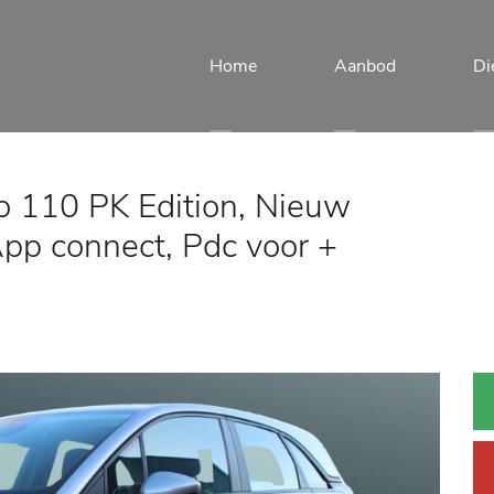
Home
Aanbod
Di
o 110 PK Edition, Nieuw
App connect, Pdc voor +