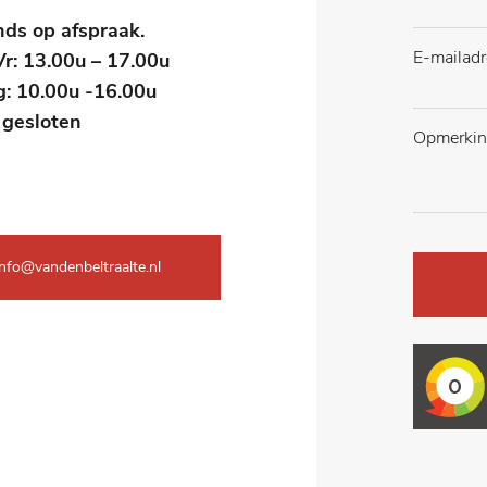
nds op afspraak.
r: 13.00u – 17.00u
g: 10.00u -16.00u
 gesloten
nfo@vandenbeltraalte.nl