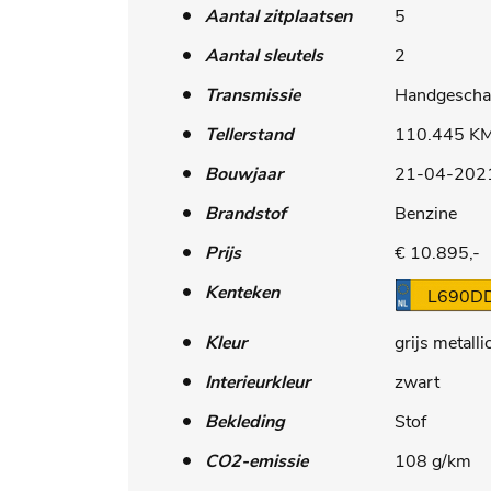
Aantal zitplaatsen
5
Aantal sleutels
2
Transmissie
Handgescha
Tellerstand
110.445 K
Bouwjaar
21-04-202
Brandstof
Benzine
Prijs
€ 10.895,-
Kenteken
L690D
Kleur
grijs metalli
Interieurkleur
zwart
Bekleding
Stof
CO2-emissie
108 g/km