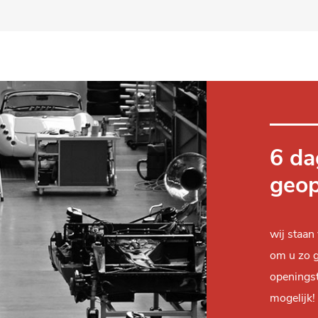
6 da
geo
wij staan
om u zo g
openingst
mogelijk!