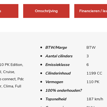
s
Omschrijving
Financieren / l
BTW/Marge
BTW
Aantal cilinders
3
10 PK Edition,
Emissieklasse
6
, Cruise,
Cilinderinhoud
1199 CC
 connect, Pdc
Vermogen
110 PK
r, Clima, Full
100% onderhouden?
Topsnelheid
187 km/h