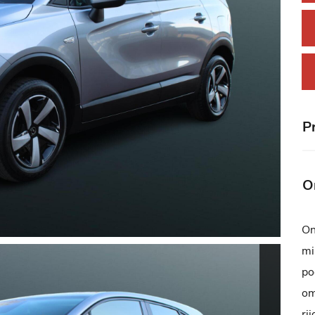
Pr
O
On
mi
po
om
ri