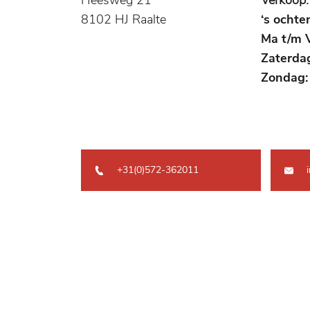
Heesweg 21
Verkoop:
8102 HJ Raalte
‘s ochte
Ma t/m V
Zaterda
Zondag:
+31(0)572-362011
i