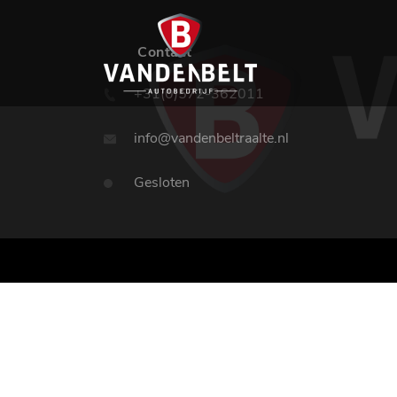
Contact
+31(0)572-362011
info@vandenbeltraalte.nl
Gesloten