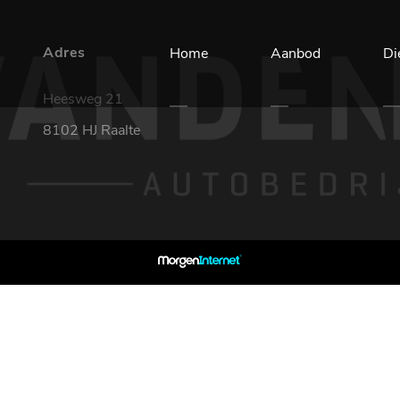
Adres
Home
Aanbod
Di
Heesweg 21
8102 HJ Raalte